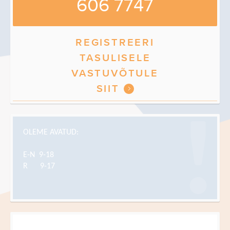
606 7747
REGISTREERI
TASULISELE
VASTUVÕTULE
SIIT
OLEME AVATUD:
E-N
9-18
R
9-17