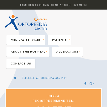
EESTI KEELES
IN ENGLISH
ПО РУССКИЙ
SUOMEKSI
MEDICAL SERVICES
PATIENTS
ABOUT THE HOSPITAL
ALL DOCTORS
CONTACT US
ÕLALIIGESE_ARTROSKOOPIA_A65_PRINT
INFO &
REGISTREERIMINE TEL.