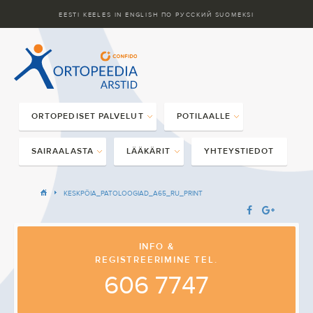
EESTI KEELES
IN ENGLISH
ПО РУССКИЙ
SUOMEKSI
ORTOPEDISET PALVELUT
POTILAALLE
SAIRAALASTA
LÄÄKÄRIT
YHTEYSTIEDOT
KESKPÖIA_PATOLOOGIAD_A65_RU_PRINT
INFO &
REGISTREERIMINE TEL.
606 7747