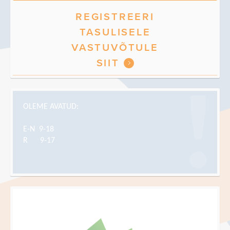
REGISTREERI
TASULISELE
VASTUVÕTULE
SIIT
OLEME AVATUD:
E-N
9-18
R
9-17